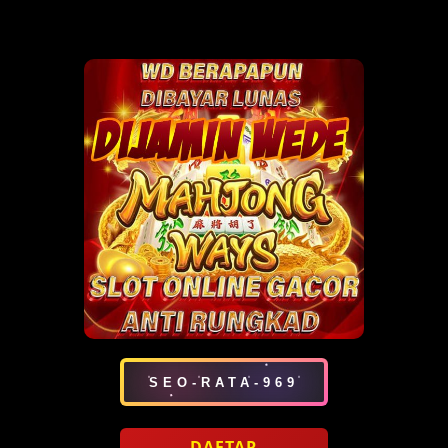
SEO-RATA-969
DAFTAR